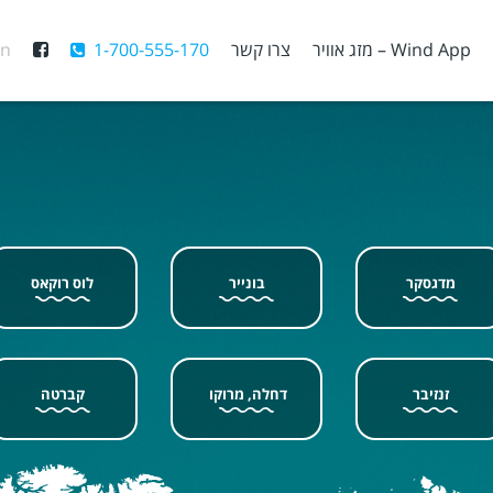
Wind App – מזג אוויר
צרו קשר
1-700-555-170
En
מדגסקר
בונייר
לוס רוקאס
זנזיבר
דחלה, מרוקו
קברטה